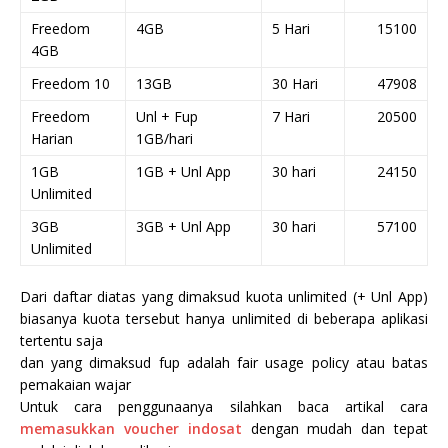
Freedom
4GB
5 Hari
15100
4GB
Freedom 10
13GB
30 Hari
47908
Freedom
Unl + Fup
7 Hari
20500
Harian
1GB/hari
1GB
1GB + Unl App
30 hari
24150
Unlimited
3GB
3GB + Unl App
30 hari
57100
Unlimited
Dari daftar diatas yang dimaksud kuota unlimited (+ Unl App)
biasanya kuota tersebut hanya unlimited di beberapa aplikasi
tertentu saja
dan yang dimaksud fup adalah fair usage policy atau batas
pemakaian wajar
Untuk cara penggunaanya silahkan baca artikal cara
memasukkan voucher indosat
dengan mudah dan tepat