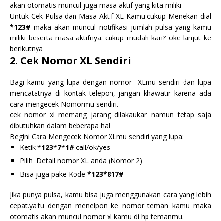
akan otomatis muncul juga masa aktif yang kita miliki
Untuk Cek Pulsa dan Masa Aktif XL Kamu cukup Menekan dial
*123#
maka akan muncul notifikasi jumlah pulsa yang kamu
miliki beserta masa aktifnya. cukup mudah kan? oke lanjut ke
berikutnya
2. Cek Nomor XL Sendiri
Bagi kamu yang lupa dengan nomor XLmu sendiri dan lupa
mencatatnya di kontak telepon, jangan khawatir karena ada
cara mengecek Nomormu sendiri.
cek nomor xl memang jarang dilakaukan namun tetap saja
dibutuhkan dalam beberapa hal
Begini Cara Mengecek Nomor XLmu sendiri yang lupa:
Ketik
*123*7*1#
call/ok/yes
Pilih Detail nomor XL anda (Nomor 2)
Bisa juga pake Kode
*123*817#
Jika punya pulsa, kamu bisa juga menggunakan cara yang lebih
cepat.yaitu dengan menelpon ke nomor teman kamu maka
otomatis akan muncul nomor xl kamu di hp temanmu.