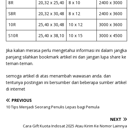
8R
20,32 x 25,40
8 x 10
2400 x 3000
S8R
20,32 x 30,48
8 x 12
2400 x 3600
10R
25,40 x 30,48
10 x 12
3000 x 3600
S10R
25,40 x 38,10
10 x 15
3000 x 4500
Jika kalian merasa perlu mengetahui informasi ini dalam jangka
panjang silahkan bookmark artikel ini dan jangan lupa share ke
teman-teman.
semoga artikel di atas menambah wawasan anda. dan
tentunya postingan ini bersumber dari beberapa sumber artikel
di internet
PREVIOUS
10 Tips Menjadi Seorang Penulis Lepas bagi Pemula
NEXT
Cara Gift Kuota Indosat 2025 Atau Kirim Ke Nomor Lainnya