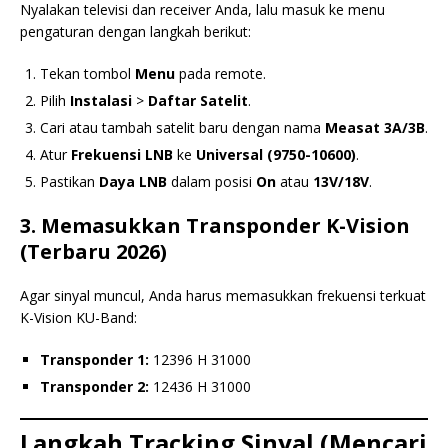
Nyalakan televisi dan receiver Anda, lalu masuk ke menu
pengaturan dengan langkah berikut:
Tekan tombol
Menu
pada remote.
Pilih
Instalasi
>
Daftar Satelit
.
Cari atau tambah satelit baru dengan nama
Measat 3A/3B
.
Atur
Frekuensi LNB
ke
Universal (9750-10600)
.
Pastikan
Daya LNB
dalam posisi
On
atau
13V/18V
.
3. Memasukkan Transponder K-Vision
(Terbaru 2026)
Agar sinyal muncul, Anda harus memasukkan frekuensi terkuat
K-Vision KU-Band:
Transponder 1:
12396 H 31000
Transponder 2:
12436 H 31000
Langkah Tracking Sinyal (Mencari