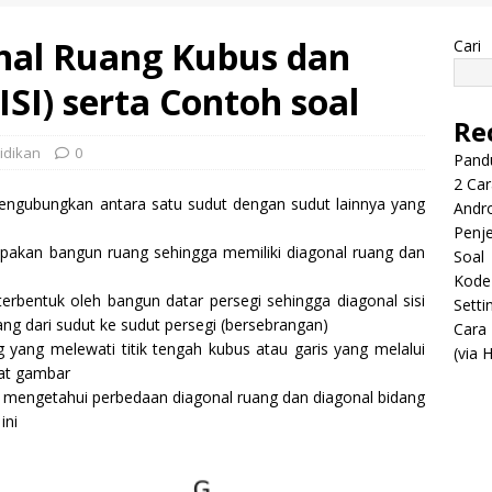
nal Ruang Kubus dan
Cari
ISI) serta Contoh soal
Re
idikan
0
Pand
2 Ca
engubungkan antara satu sudut dengan sudut lainnya yang
Andro
Penje
upakan bangun ruang sehingga memiliki diagonal ruang dan
Soal
Kode 
erbentuk oleh bangun datar persegi sehingga diagonal sisi
Setti
ng dari sudut ke sudut persegi (bersebrangan)
Cara
 yang melewati titik tengah kubus atau garis yang melalui
(via 
hat gambar
 mengetahui perbedaan diagonal ruang dan diagonal bidang
ini