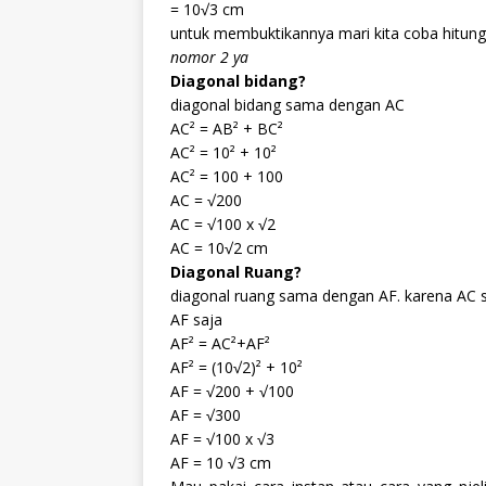
= 10√3 cm
untuk membuktikannya mari kita coba hitun
nomor 2 ya
Diagonal bidang?
diagonal bidang sama dengan AC
AC² = AB² + BC²
AC² = 10² + 10²
AC² = 100 + 100
AC = √200
AC = √100 x √2
AC = 10√2 cm
Diagonal Ruang?
diagonal ruang sama dengan AF. karena AC s
AF saja
AF² = AC²+AF²
AF² = (10√2)² + 10²
AF = √200 + √100
AF = √300
AF = √100 x √3
AF = 10 √3 cm