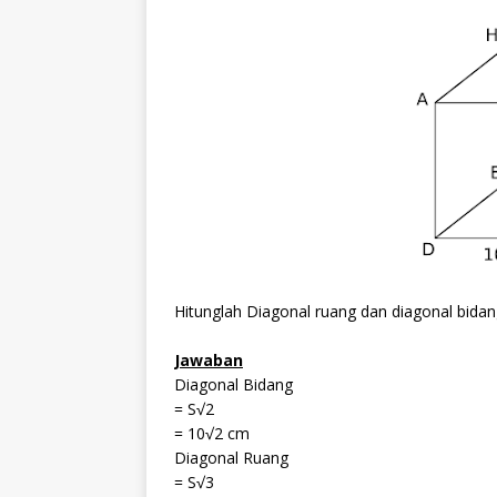
Hitunglah Diagonal ruang dan diagonal bida
Jawaban
Diagonal Bidang
= S√2
= 10√2 cm
Diagonal Ruang
= S√3