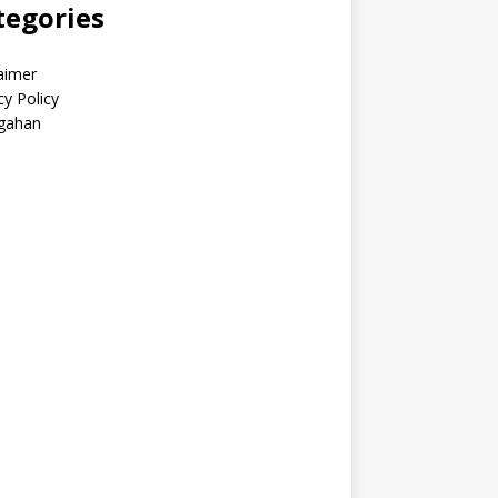
tegories
aimer
cy Policy
gahan