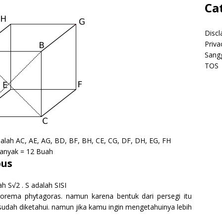
Ca
Discl
Priva
Sang
TOS
alah AC, AE, AG, BD, BF, BH, CE, CG, DF, DH, EG, FH
banyak = 12 Buah
bus
h S√2 . S adalah SISI
rema phytagoras. namun karena bentuk dari persegi itu
sudah diketahui. namun jika kamu ingin mengetahuinya lebih