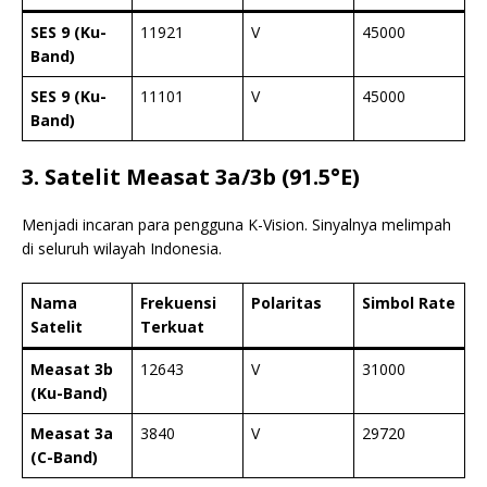
SES 9 (Ku-
11921
V
45000
Band)
SES 9 (Ku-
11101
V
45000
Band)
3. Satelit Measat 3a/3b (91.5°E)
Menjadi incaran para pengguna K-Vision. Sinyalnya melimpah
di seluruh wilayah Indonesia.
Nama
Frekuensi
Polaritas
Simbol Rate
Satelit
Terkuat
Measat 3b
12643
V
31000
(Ku-Band)
Measat 3a
3840
V
29720
(C-Band)