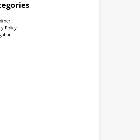
tegories
aimer
cy Policy
gahan