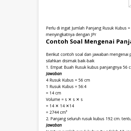
Perlu di ingat Jumlah Panjang Rusuk Kubus =
menyingkatnya dengan JPr
Contoh Soal Mengenai Panj
Berikut contoh soal dan jawaban mengenai 
silahkan disimak baik-baik
1. Empat Buah Rusuk kubus panjangnya 56 c
Jawaban
4 Rusuk Kubus = 56 cm
1 Rusuk Kubus = 56:4
= 14 cm
Volume = s ✕ s ✕ s
= 14 ✕ 14 ✕14
= 2744 cm³
2. Panjang seluruh rusuk kubus 192 cm. ten
Jawaban