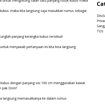
jadi untuk menghitung salah satu panjang rusuk kubus maka
Ca
 kubus. maka kita langsung saja masukkan rumus sebagai
Discl
Priva
Sang
TOS
itunglah panjang kerangka kubus tersebut!
 untuk menjawab pertanyaan ini kita bisa langsung
 kubus dengan panjang sisi 100 cm menggunakan kawat.
n pak Doni?
bisa langsung memasukkanya ke dalam rumus