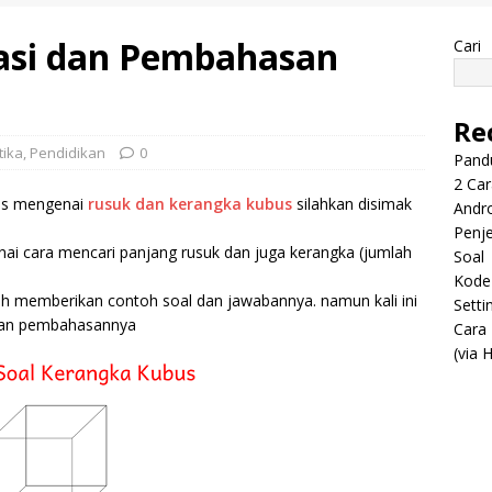
iasi dan Pembahasan
Cari
Re
ika
,
Pendidikan
0
Pand
2 Ca
as mengenai
rusuk dan kerangka kubus
silahkan disimak
Andro
Penje
ai cara mencari panjang rusuk dan juga kerangka (jumlah
Soal
Kode 
ah memberikan contoh soal dan jawabannya. namun kali ini
Setti
 dan pembahasannya
Cara
(via 