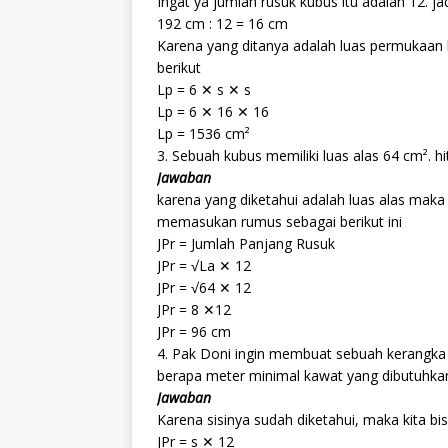
Ingat ya jumlah rusuk kubus itu adalah 12. 
192 cm : 12 = 16 cm
Karena yang ditanya adalah luas permukaan
berikut
Lp = 6 ✕ s ✕ s
Lp = 6 ✕ 16 ✕ 16
Lp = 1536 cm²
3. Sebuah kubus memiliki luas alas 64 cm². h
Jawaban
karena yang diketahui adalah luas alas maka
memasukan rumus sebagai berikut ini
JPr = Jumlah Panjang Rusuk
JPr = √La ✕ 12
JPr = √64 ✕ 12
JPr = 8 ✕12
JPr = 96 cm
4. Pak Doni ingin membuat sebuah kerangka
berapa meter minimal kawat yang dibutuhka
Jawaban
Karena sisinya sudah diketahui, maka kita 
JPr = s ✕ 12