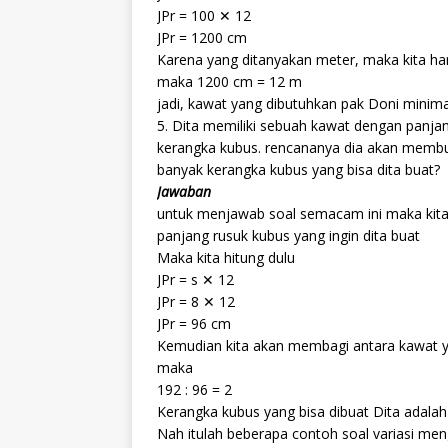
JPr = 100 ✕ 12
JPr = 1200 cm
Karena yang ditanyakan meter, maka kita 
maka 1200 cm = 12 m
jadi, kawat yang dibutuhkan pak Doni minim
5. Dita memiliki sebuah kawat dengan panj
kerangka kubus. rencananya dia akan membu
banyak kerangka kubus yang bisa dita buat?
Jawaban
untuk menjawab soal semacam ini maka kita 
panjang rusuk kubus yang ingin dita buat
Maka kita hitung dulu
JPr = s ✕ 12
JPr = 8 ✕ 12
JPr = 96 cm
Kemudian kita akan membagi antara kawat ya
maka
192 : 96 = 2
Kerangka kubus yang bisa dibuat Dita adala
Nah itulah beberapa contoh soal variasi me