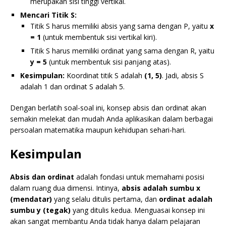
merupakan sisi tinggi vertikal.
Mencari Titik S:
Titik S harus memiliki absis yang sama dengan P, yaitu
x
= 1
(untuk membentuk sisi vertikal kiri).
Titik S harus memiliki ordinat yang sama dengan R, yaitu
y = 5
(untuk membentuk sisi panjang atas).
Kesimpulan:
Koordinat titik S adalah
(1, 5)
. Jadi, absis S
adalah 1 dan ordinat S adalah 5.
Dengan berlatih soal-soal ini, konsep absis dan ordinat akan
semakin melekat dan mudah Anda aplikasikan dalam berbagai
persoalan matematika maupun kehidupan sehari-hari.
Kesimpulan
Absis dan ordinat
adalah fondasi untuk memahami posisi
dalam ruang dua dimensi. Intinya,
absis adalah sumbu x
(mendatar)
yang selalu ditulis pertama, dan
ordinat adalah
sumbu y (tegak)
yang ditulis kedua. Menguasai konsep ini
akan sangat membantu Anda tidak hanya dalam pelajaran